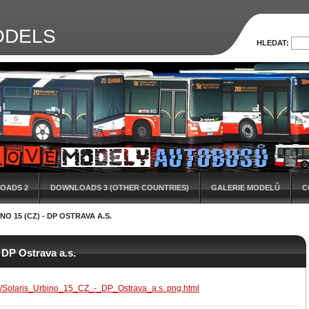
ODELS
HLEDAT:
OADS 2
DOWNLOADS 3 (OTHER COUNTRIES)
GALERIE MODELŮ
C
O 15 (CZ) - DP OSTRAVA A.S.
 DP Ostrava a.s.
/Solaris_Urbino_15_CZ_-_DP_Ostrava_a.s..png.html