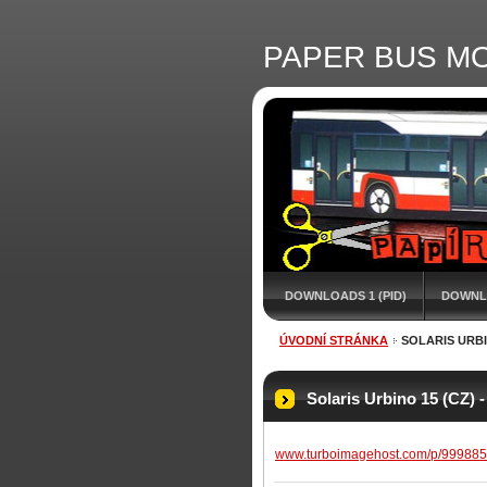
PAPER BUS M
DOWNLOADS 1 (PID)
DOWNL
ÚVODNÍ STRÁNKA
SOLARIS URBIN
Solaris Urbino 15 (CZ) -
www.turboimagehost.com/p/999885