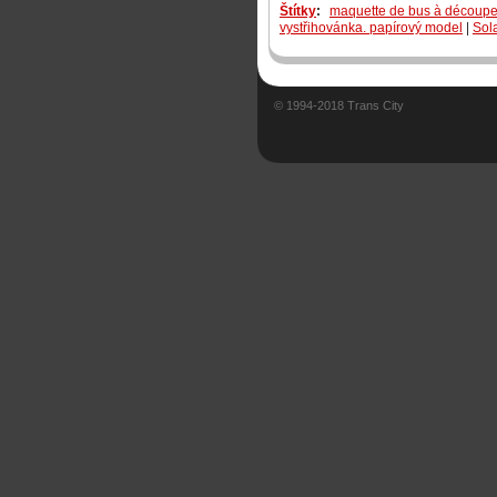
Štítky
:
maquette de bus à découpe
vystřihovánka. papírový model
|
Sola
© 1994-2018 Trans City