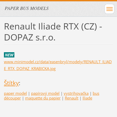
PAPER BUS MODELS
Renault Iliade RTX (CZ) -
DOPAZ s.r.o.
NEW
www.minimodel.cz/data/easenbryl/modely/RENAULT_ILIAD
E_RTX_DOPAZ_KRABICKA.jpg
Štítky
:
paper model
|
papírový model
|
vystrihovačka
|
bus
découper
|
maquette du papier
|
Renault
|
Iliade