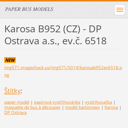
PAPER BUS MODELS
Karosa B952 (CZ) - DP
Ostrava a.s., ev.č. 6518
NEW
img571.imageshack.us/img571/5014/karosab952ev6518.p
ng
Štítky
:
paper model
|
papírová vystřihovánka
|
vystrihovačka
|
maquette de bus à découper
|
model kartonowy
|
Karosa
|
DP Ostrava