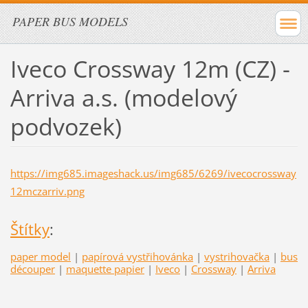
PAPER BUS MODELS
Iveco Crossway 12m (CZ) -
Arriva a.s. (modelový
podvozek)
https://img685.imageshack.us/img685/6269/ivecocrossway
12mczarriv.png
Štítky
:
paper model
|
papírová vystřihovánka
|
vystrihovačka
|
bus
découper
|
maquette papier
|
Iveco
|
Crossway
|
Arriva