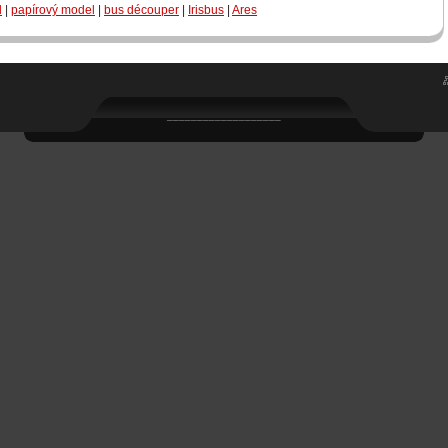
l
|
papírový model
|
bus découper
|
Irisbus
|
Ares
___________________