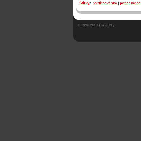
Štítky
:
vystřihovánka
|
paper mode
© 1994-2018 Trans City