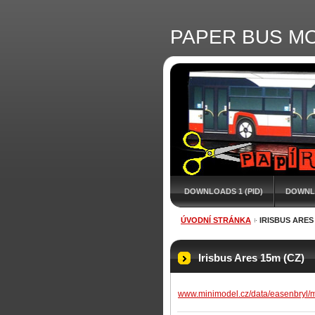
PAPER BUS M
DOWNLOADS 1 (PID)
DOWNL
ÚVODNÍ STRÁNKA
IRISBUS ARES 
Irisbus Ares 15m (CZ)
www.minimodel.cz/data/easenbry