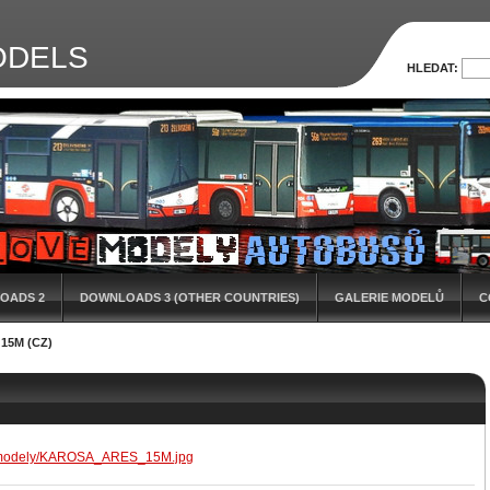
ODELS
HLEDAT:
OADS 2
DOWNLOADS 3 (OTHER COUNTRIES)
GALERIE MODELŮ
C
15M (CZ)
l/modely/KAROSA_ARES_15M.jpg