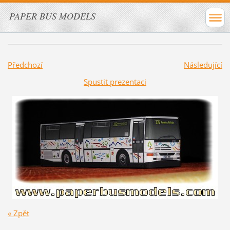
PAPER BUS MODELS
Předchozí
Následující
Spustit prezentaci
« Zpět